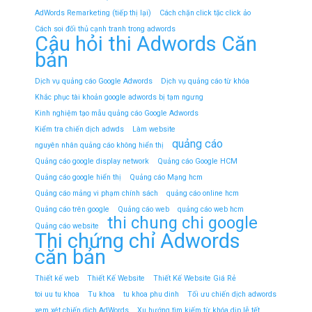
AdWords Remarketing (tiếp thị lại)
Cách chặn click tặc click ảo
Cách soi đối thủ cạnh tranh trong adwords
Câu hỏi thi Adwords Căn
bản
Dịch vụ quảng cáo Google Adwords
Dịch vụ quảng cáo từ khóa
Khắc phục tài khoản google adwords bị tạm ngưng
Kinh nghiệm tạo mẫu quảng cáo Google Adwords
Kiểm tra chiến dịch adwds
Làm website
quảng cáo
nguyên nhân quảng cáo không hiển thị
Quảng cáo google display network
Quảng cáo Google HCM
Quảng cáo google hiển thị
Quảng cáo Mạng hcm
Quảng cáo mảng vi phạm chính sách
quảng cáo online hcm
Quảng cáo trên google
Quảng cáo web
quảng cáo web hcm
thi chung chi google
Quảng cáo website
Thi chứng chỉ Adwords
căn bản
Thiết kế web
Thiết Kế Website
Thiết Kế Website Giá Rẻ
toi uu tu khoa
Tu khoa
tu khoa phu dinh
Tối ưu chiến dịch adwords
xem xét chiến dịch AdWords
Xu hướng tìm kiếm từ khóa dịp lễ tết