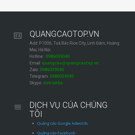
QUANGCAOTOP.VN
Add: P1006, Toà Bắc Rice City, Linh Đàm, Hoàng
Mai, Hà Nội.
Hotline:
0986039040
Email:
quangcao@quangcaotop.vn
Zalo:
0986039040
Telegram:
0986039040
Skype:
dotrinhhn
DỊCH VỤ CỦA CHÚNG
TÔI
Quảng cáo Google Adwords
Quảng cáo Facebook