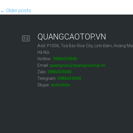
←
Older posts
QUANGCAOTOP.VN
Add: P1006, Toà Bắc Rice City, Linh Đàm, Hoàng Mai
Hà Nội.
Hotline:
0986039040
Email:
quangcao@quangcaotop.vn
Zalo:
0986039040
Telegram:
0986039040
Skype:
dotrinhhn