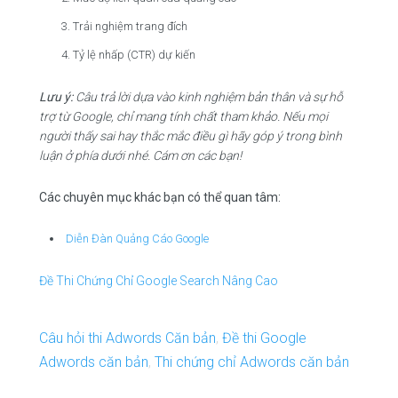
Trải nghiệm trang đích
Tỷ lệ nhấp (CTR) dự kiến
Lưu ý:
Câu trả lời dựa vào kinh nghiệm bản thân và sự hỗ
trợ từ Google, chỉ mang tính chất tham khảo. Nếu mọi
người thấy sai hay thắc mắc điều gì hãy góp ý trong bình
luận ở phía dưới nhé. Cám ơn các bạn!
Các chuyên m
ụ
c khác b
ạ
n có th
ể
quan tâm:
Diễn Đàn Quảng Cáo Google
Đề Thi Chứng Chỉ Google Search Nâng Cao
Câu hỏi thi Adwords Căn bản
,
Đề thi Google
Adwords căn bản
,
Thi chứng chỉ Adwords căn bản