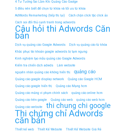
4 Tư Tưởng Sai Lầm Khi Quảng Cáo Goolge
5 điều nên biết để chọn từ khóa và tối ưu từ khóa
AdWords Remarketing (tiếp thị lại)
Cách chặn click tặc click ảo
Cách soi đối thủ cạnh tranh trong adwords
Câu hỏi thi Adwords Căn
bản
Dịch vụ quảng cáo Google Adwords
Dịch vụ quảng cáo từ khóa
Khắc phục tài khoản google adwords bị tạm ngưng
Kinh nghiệm tạo mẫu quảng cáo Google Adwords
Kiểm tra chiến dịch adwds
Làm website
quảng cáo
nguyên nhân quảng cáo không hiển thị
Quảng cáo google display network
Quảng cáo Google HCM
Quảng cáo google hiển thị
Quảng cáo Mạng hcm
Quảng cáo mảng vi phạm chính sách
quảng cáo online hcm
Quảng cáo trên google
Quảng cáo web
quảng cáo web hcm
thi chung chi google
Quảng cáo website
Thi chứng chỉ Adwords
căn bản
Thiết kế web
Thiết Kế Website
Thiết Kế Website Giá Rẻ