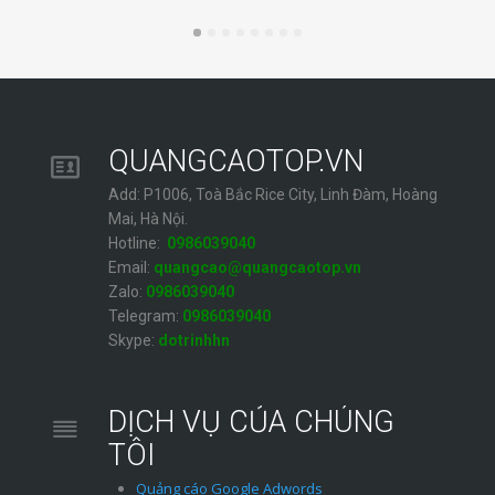
QUANGCAOTOP.VN
Add: P1006, Toà Bắc Rice City, Linh Đàm, Hoàng
Mai, Hà Nội.
Hotline:
0986039040
Email:
quangcao@quangcaotop.vn
Zalo:
0986039040
Telegram:
0986039040
Skype:
dotrinhhn
DỊCH VỤ CỦA CHÚNG
TÔI
Quảng cáo Google Adwords