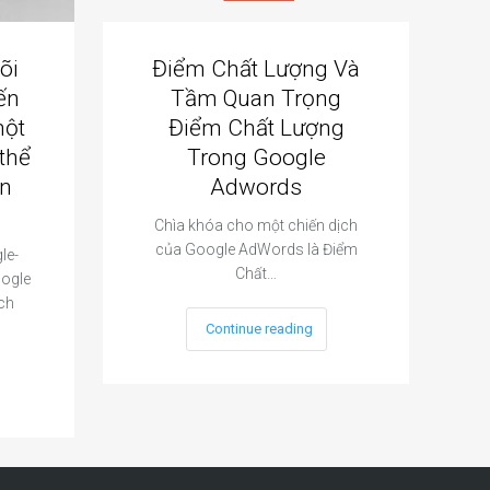
õi
Điểm Chất Lượng Và
ến
Tầm Quan Trọng
một
Điểm Chất Lượng
thể
Trong Google
B
in
Adwords
Chìa khóa cho một chiến dịch
của Google AdWords là Điểm
le-
Chất…
oogle
ch
Continue reading