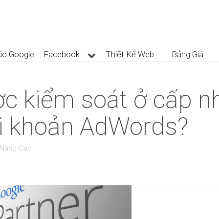
áo Google – Facebook
Thiết Kế Web
Bảng Giá
ược kiểm soát ở cấp 
ài khoản AdWords?
 Nâng Cao