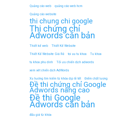
Quảng cáo web
quảng cáo web hcm
Quảng cáo website
thi chung chi google
Thi chứng chỉ
Adwords căn bản
Thiết kế web
Thiết Kế Website
Thiết Kế Website Giá Rẻ
toi uu tu khoa
Tu khoa
tu khoa phu dinh
Tối ưu chiến dịch adwords
xem xét chiến dịch AdWords
Xu hướng tìm kiếm từ khóa dịp lễ tết
Điểm chất lượng
Đề thi chứng chỉ Google
Adwords nâng cao
Đề thi Google
Adwords căn bản
đấu giá từ khóa