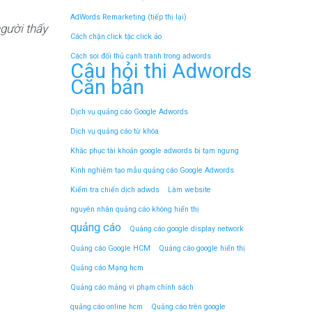
AdWords Remarketing (tiếp thị lại)
người thấy
Cách chặn click tặc click ảo
Cách soi đối thủ cạnh tranh trong adwords
Câu hỏi thi Adwords
Căn bản
Dịch vụ quảng cáo Google Adwords
Dịch vụ quảng cáo từ khóa
Khắc phục tài khoản google adwords bị tạm ngưng
Kinh nghiệm tạo mẫu quảng cáo Google Adwords
Kiểm tra chiến dịch adwds
Làm website
nguyên nhân quảng cáo không hiển thị
quảng cáo
Quảng cáo google display network
Quảng cáo Google HCM
Quảng cáo google hiển thị
Quảng cáo Mạng hcm
Quảng cáo mảng vi phạm chính sách
quảng cáo online hcm
Quảng cáo trên google