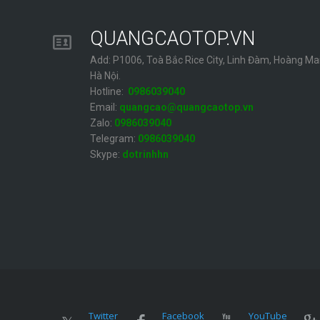
QUANGCAOTOP.VN
Add: P1006, Toà Bắc Rice City, Linh Đàm, Hoàng Mai
Hà Nội.
Hotline:
0986039040
Email:
quangcao@quangcaotop.vn
Zalo:
0986039040
Telegram:
0986039040
Skype:
dotrinhhn
Twitter
Facebook
YouTube