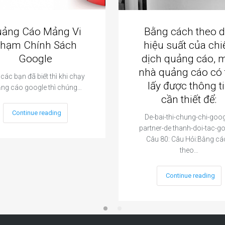
uảng Cáo Mảng Vi
Bằng cách theo d
hạm Chính Sách
hiệu suất của chi
Google
dịch quảng cáo, 
nhà quảng cáo có 
các bạn đã biết thì khi chạy
lấy được thông t
ng cáo google thì chúng…
cần thiết để:
Continue reading
De-bai-thi-chung-chi-goog
partner-de thanh-doi-tac-g
Câu 80: Câu Hỏi:Bằng cá
theo…
Continue reading