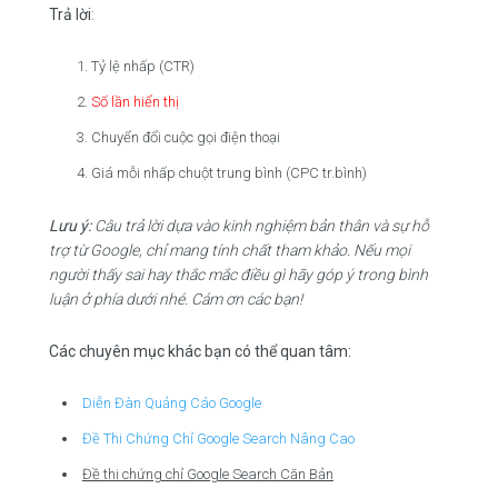
Trả lời
:
Tỷ lệ nhấp (CTR)
Số lần hiển thị
Chuyển đổi cuộc gọi điện thoại
Giá mỗi nhấp chuột trung bình (CPC tr.bình)
Lưu ý:
Câu trả lời dựa vào kinh nghiệm bản thân và sự hỗ
trợ từ Google, chỉ mang tính chất tham khảo. Nếu mọi
người thấy sai hay thắc mắc điều gì hãy góp ý trong bình
luận ở phía dưới nhé. Cám ơn các bạn!
Các chuyên m
ụ
c khác b
ạ
n có th
ể
quan tâm:
Diễn Đàn Quảng Cáo Google
Đề Thi Chứng Chỉ Google Search Nâng Cao
Đ
ề
thi ch
ứ
ng ch
ỉ
Google Search Căn B
ả
n