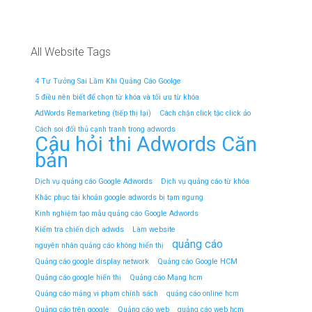
All Website Tags
4 Tư Tưởng Sai Lầm Khi Quảng Cáo Goolge
5 điều nên biết để chọn từ khóa và tối ưu từ khóa
AdWords Remarketing (tiếp thị lại)
Cách chặn click tặc click ảo
Cách soi đối thủ cạnh tranh trong adwords
Câu hỏi thi Adwords Căn
bản
Dịch vụ quảng cáo Google Adwords
Dịch vụ quảng cáo từ khóa
Khắc phục tài khoản google adwords bị tạm ngưng
Kinh nghiệm tạo mẫu quảng cáo Google Adwords
Kiểm tra chiến dịch adwds
Làm website
quảng cáo
nguyên nhân quảng cáo không hiển thị
Quảng cáo google display network
Quảng cáo Google HCM
Quảng cáo google hiển thị
Quảng cáo Mạng hcm
Quảng cáo mảng vi phạm chính sách
quảng cáo online hcm
Quảng cáo trên google
Quảng cáo web
quảng cáo web hcm