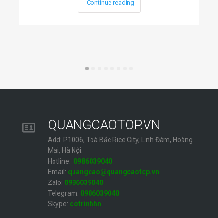
Continue reading
QUANGCAOTOP.VN
Add: P1006, Toà Bắc Rice City, Linh Đàm, Hoàng
Mai, Hà Nội.
Hotline:
0986039040
Email:
quangcao@quangcaotop.vn
Zalo:
0986039040
Telegram:
0986039040
Skype:
dotrinhhn