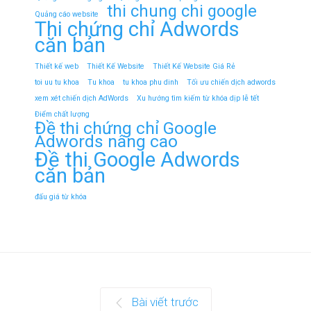
thi chung chi google
Quảng cáo website
Thi chứng chỉ Adwords
căn bản
Thiết kế web
Thiết Kế Website
Thiết Kế Website Giá Rẻ
toi uu tu khoa
Tu khoa
tu khoa phu dinh
Tối ưu chiến dịch adwords
xem xét chiến dịch AdWords
Xu hướng tìm kiếm từ khóa dịp lễ tết
Điểm chất lượng
Đề thi chứng chỉ Google
Adwords nâng cao
Đề thi Google Adwords
căn bản
đấu giá từ khóa
Bài viết trước